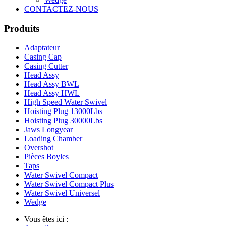
CONTACTEZ-NOUS
Produits
Adaptateur
Casing Cap
Casing Cutter
Head Assy
Head Assy BWL
Head Assy HWL
High Speed Water Swivel
Hoisting Plug 13000Lbs
Hoisting Plug 30000Lbs
Jaws Longyear
Loading Chamber
Overshot
Pièces Boyles
Taps
Water Swivel Compact
Water Swivel Compact Plus
Water Swivel Universel
Wedge
Vous êtes ici :