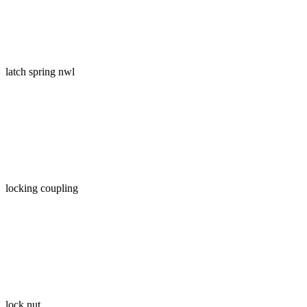
latch spring nwl
locking coupling
lock nut