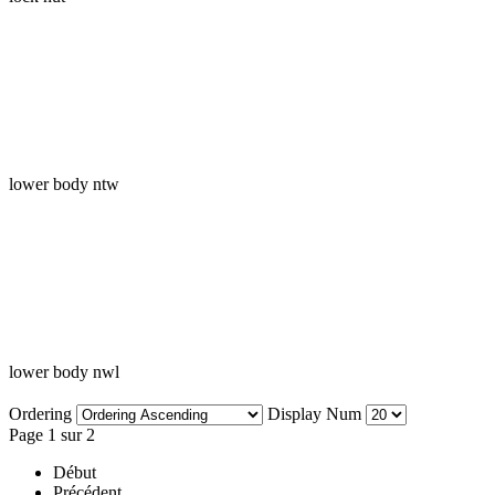
lower body ntw
lower body nwl
Ordering
Display Num
Page 1 sur 2
Début
Précédent