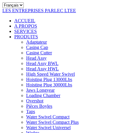
LES ENTREPRISES PARLEC LTEE
ACCUEIL
A PROPOS
SERVICES
PRODUITS
Adaptateur
Casing Cap
Casing Cutter
Head Assy
Head Assy BWL
Head Assy HWL
High Speed Water Swivel
Hoisting Plug 13000Lbs
Hoisting Plug 30000Lbs
Jaws Longyear
Loading Chamber
Overshot
Pièces Boyles
Taps
Water Swivel Compact
Water Swivel Compact Plus
Water Swivel Universel
Wedge