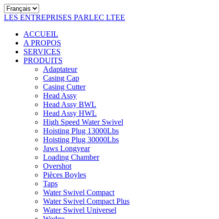
LES ENTREPRISES PARLEC LTEE
ACCUEIL
A PROPOS
SERVICES
PRODUITS
Adaptateur
Casing Cap
Casing Cutter
Head Assy
Head Assy BWL
Head Assy HWL
High Speed Water Swivel
Hoisting Plug 13000Lbs
Hoisting Plug 30000Lbs
Jaws Longyear
Loading Chamber
Overshot
Pièces Boyles
Taps
Water Swivel Compact
Water Swivel Compact Plus
Water Swivel Universel
Wedge